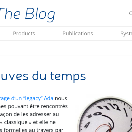
The Blog
C
Products
Publications
Syst
reuves du temps
age d’un “legacy” Ada
nous
mes pouvant être rencontrés
 façon de les adresser au
 classique » et elle ne
 formelles au travers par