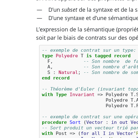
D’un
subset
de la syntaxe et de la
D’une syntaxe et d’une sémantiqu
L’expression de la sémantique (propriété
soit par le biais de contrats sur des opé
-- exemple de contrat sur un type:
type
Polyedre
T
is
tagged
record
F
,
-- Son nombre  de f
A
,
-- Son nombre d'arê
S
:
Natural
;
-- Son nombre de so
end record
-- Théorème d'Euler (invariant top
with
Type
Invariant
=>
Polyedre
T
.
Polyedre
T
.
Polyedre
T
.
-- exemple de contrat sur une opér
procedure
Sort
(
Vector
: 
in
out
Ve
-- Sort produit un vecteur trié pa
with
Post
=>
(
for
all
I
in
Vector
'