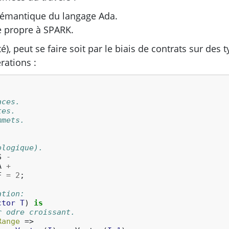
 sémantique du langage Ada.
e propre à
SPARK
.
), peut se faire soit par le biais de contrats sur des t
rations :
aces.
tes.
mmets.
ologique).
S
-
A
+
F
=
2
;
ation:
ctor
T
)
is
r odre croissant.
Range
=>