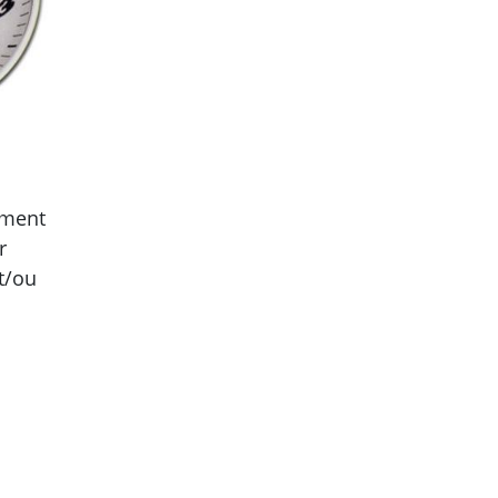
ement
r
t/ou