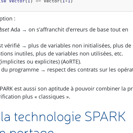
lse
Vector
(
I
)
<=
Vector
(
I
+
1
)
ption :
bset
Ada → on s’affranchit d’erreurs de base tout en
t vérifié → plus de variables non initialisées, plus de
ations inutiles, plus de variables non utilisées, etc.
implicites ou explicites) (AoRTE).
s du programme → respect des contrats sur les opéra
PARK
est aussi son aptitude à pouvoir combiner la p
fication plus « classiques ».
 la technologie
SPARK
un portage