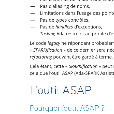
Pas d’aliasing de noms,
Limitations dans l’usage des point
Pas de types contrôlés,
Pas de
handlers
d’exceptions,
Tasking
Ada restreint au profile d’e
Le code
legacy
ne répondant probablem
«
SPARKification
» de ce dernier sera néc
refactoring
pouvant être gardé à terme, c
Cela étant, cette «
SPARKification
» peut 
cela que l’outil
ASAP
(Ada-
SPARK
Assiste
L’outil
ASAP
Pourquoi l’outil
ASAP
?