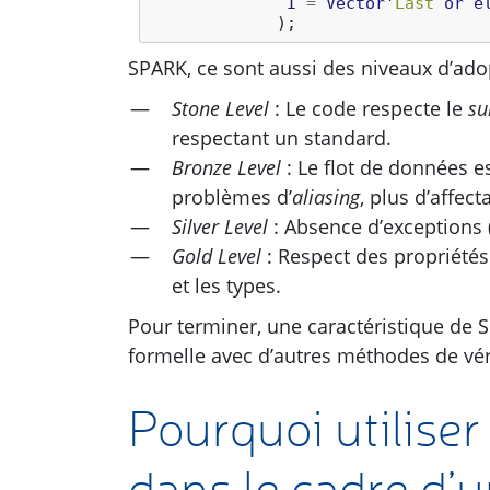
I
=
Vector
'
Last
or
e
);
SPARK
, ce sont aussi des niveaux d’ado
Stone Level
: Le code respecte le
su
respectant un standard.
Bronze Level
: Le flot de données es
problèmes d’
aliasing
, plus d’affect
Silver Level
: Absence d’exceptions (
Gold Level
: Respect des propriété
et les types.
Pour terminer, une caractéristique de
S
formelle avec d’autres méthodes de véri
Pourquoi utiliser
dans le cadre d’