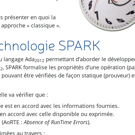
us présenter en quoi la
 approche « classique ».
echnologie
SPARK
du langage Ada
permettant d’aborder le développ
2012
,
SPARK
formalise les propriétés d’une opération (pa
12
pouvant être vérifiées de façon statique (prouveur) e
e va vérifier que :
 est en accord avec les informations fournies.
en accord avec celle disponible ou exprimée.
s (AoRTE :
Absence of RunTime Errors
).
imées au travers :