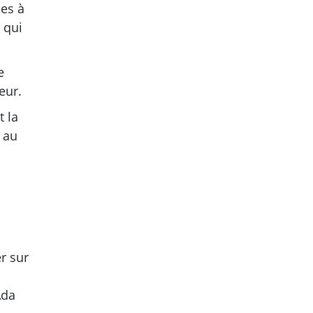
ces à
 qui
e
eur.
t la
 au
r sur
Ada