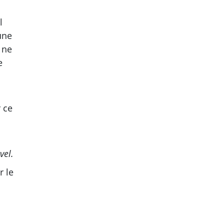
l
une
 ne
e
 ce
vel.
r le