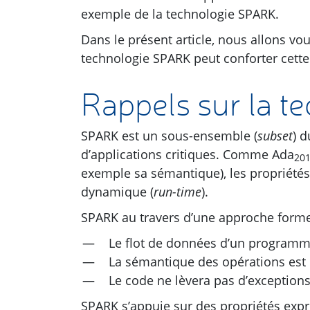
exemple de la technologie
SPARK
.
Dans le présent article, nous allons vo
technologie
SPARK
peut conforter cette
Rappels sur la t
SPARK
est un sous-ensemble (
subset
) 
d’applications critiques. Comme Ada
20
exemple sa sémantique), les propriétés 
dynamique (
run-time
).
SPARK
au travers d’une approche formell
Le flot de données d’un programme
La sémantique des opérations est 
Le code ne lèvera pas d’exception
SPARK
s’appuie sur des propriétés expr