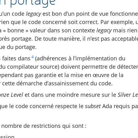
qu’un code
legacy
est bon d’un point de vue fonctionne
 rien que le code concerné soit correct. Par exemple, 
 la « bonne » valeur dans son contexte
legacy
mais rien
près portage. De toute manière, il n’est pas acceptabl
sue du portage.
4
 faites dans
(adhérences à l’implémentation du
du compilateur source) doivent permettre de détecter
cependant pas garantie et la mise en œuvre de la
 cette démarche d’assainissement du code.
nze Level
et dans une moindre mesure sur le
Silver Le
que le code concerné respecte le
subset
Ada requis pa
nombre de restrictions qui sont :
ssion,