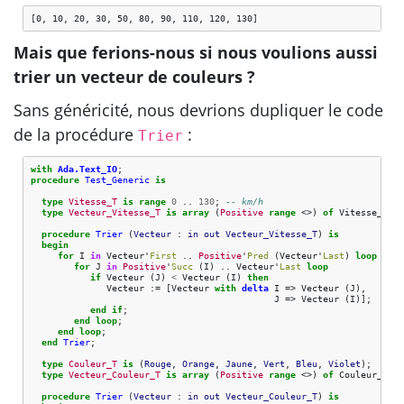
[0, 10, 20, 30, 50, 80, 90, 110, 120, 130]
Mais que ferions-nous si nous voulions aussi
trier un vecteur de couleurs ?
Sans généricité, nous devrions dupliquer le code
de la procédure
:
Trier
with
Ada.Text_IO
;
procedure
Test_Generic
is
type
Vitesse_T
is
range
0
..
130
;
-- km/h
type
Vecteur_Vitesse_T
is
array
(
Positive
range
<>)
of
Vitesse_T
;
procedure
Trier
(
Vecteur
: 
in
out
Vecteur_Vitesse_T
)
is
begin
for
I
in
Vecteur
'
First
..
Positive
'
Pred
(
Vecteur
'
Last
)
loop
for
J
in
Positive
'
Succ
(
I
)
..
Vecteur
'
Last
loop
if
Vecteur
(
J
)
<
Vecteur
(
I
)
then
Vecteur
:=
[
Vecteur
with
delta
I
=>
Vecteur
(
J
),
J
=>
Vecteur
(
I
)
]
;
end
if
;
end
loop
;
end
loop
;
end
Trier
;
type
Couleur_T
is
(
Rouge
,
Orange
,
Jaune
,
Vert
,
Bleu
,
Violet
);
type
Vecteur_Couleur_T
is
array
(
Positive
range
<>)
of
Couleur_T
;
procedure
Trier
(
Vecteur
: 
in
out
Vecteur_Couleur_T
)
is