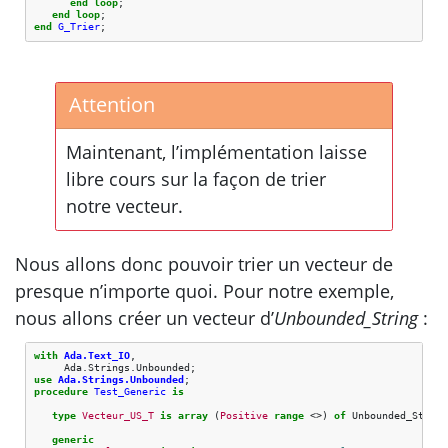
end
loop
;
end
loop
;
end
G_Trier
;
Attention
Maintenant, l’implémentation laisse
libre cours sur la façon de trier
notre vecteur.
Nous allons donc pouvoir trier un vecteur de
presque n’importe quoi. Pour notre exemple,
nous allons créer un vecteur d’
Unbounded_String
:
with
Ada.Text_IO
,
Ada
.
Strings
.
Unbounded
;
use
Ada.Strings.Unbounded
;
procedure
Test_Generic
is
type
Vecteur_US_T
is
array
(
Positive
range
<>)
of
Unbounded_String
generic