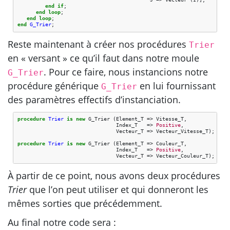
end
if
;
end
loop
;
end
loop
;
end
G_Trier
;
Reste maintenant à créer nos procédures
Trier
en « versant » ce qu’il faut dans notre moule
. Pour ce faire, nous instancions notre
G_Trier
procédure générique
en lui fournissant
G_Trier
des paramètres effectifs d’instanciation.
procedure
Trier
is
new
G_Trier
(
Element_T
=>
Vitesse_T
,
Index_T
=>
Positive
,
Vecteur_T
=>
Vecteur_Vitesse_T
);
procedure
Trier
is
new
G_Trier
(
Element_T
=>
Couleur_T
,
Index_T
=>
Positive
,
Vecteur_T
=>
Vecteur_Couleur_T
);
À partir de ce point, nous avons deux procédures
Trier
que l’on peut utiliser et qui donneront les
mêmes sorties que précédemment.
Au final notre code sera :