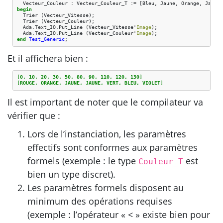
Vecteur_Couleur
:
Vecteur_Couleur_T
:=
[
Bleu
,
Jaune
,
Orange
,
Jaune
,
begin
Trier
(
Vecteur_Vitesse
);
Trier
(
Vecteur_Couleur
);
Ada
.
Text_IO
.
Put_Line
(
Vecteur_Vitesse
'
Image
);
Ada
.
Text_IO
.
Put_Line
(
Vecteur_Couleur
'
Image
);
end
Test_Generic
;
Et il affichera bien :
[0, 10, 20, 30, 50, 80, 90, 110, 120, 130]
[ROUGE, ORANGE, JAUNE, JAUNE, VERT, BLEU, VIOLET]
Il est important de noter que le compilateur va
vérifier que :
Lors de l’instanciation, les paramètres
effectifs sont conformes aux paramètres
formels (exemple : le type
est
Couleur_T
bien un type discret).
Les paramètres formels disposent au
minimum des opérations requises
(exemple : l’opérateur « < » existe bien pour