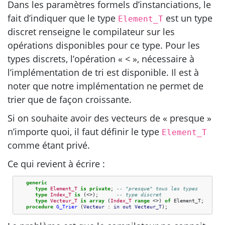
Dans les paramètres formels d’instanciations, le
fait d’indiquer que le type
est un type
Element_T
discret renseigne le compilateur sur les
opérations disponibles pour ce type. Pour les
types discrets, l’opération « < », nécessaire à
l’implémentation de tri est disponible. Il est à
noter que notre implémentation ne permet de
trier que de façon croissante.
Si on souhaite avoir des vecteurs de « presque »
n’importe quoi, il faut définir le type
Element_T
comme étant privé.
Ce qui revient à écrire :
generic
type
Element_T
is
private
;
-- "presque" tous les types
type
Index_T
is
(<>);
-- type discret
type
Vecteur_T
is
array
(
Index_T
range
<>)
of
Element_T
;
procedure
G_Trier
(
Vecteur
: 
in
out
Vecteur_T
);