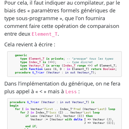
Pour cela, il faut indiquer au compilateur, par le
biais des « paramètres formels génériques de
type sous-programme », que l’on fournira
comment faire cette opération de comparaison
entre deux
.
Element_T
Cela revient à écrire :
generic
type
Element_T
is
private
;
-- "presque" tous les types
type
Index_T
is
(<>);
-- type discret
type
Vecteur_T
is
array
(
Index_T
range
<>)
of
Element_T
;
with
function
Less
(
G
,
D
:
in
Element_T
)
return
Boolean
;
procedure
G_Trier
(
Vecteur
: 
in
out
Vecteur_T
);
Dans l’implémentation du générique, on ne fera
plus appel à « < » mais à
:
Less
procedure
G_Trier
(
Vecteur
: 
in
out
Vecteur_T
)
is
begin
for
I
in
Vecteur
'
First
..
Index_T
'
Pred
(
Vecteur
'
Last
)
loop
for
J
in
Index_T
'
Succ
(
I
)
..
Vecteur
'
Last
loop
if
Less
(
Vecteur
(
J
),
Vecteur
(
I
))
then
Vecteur
:=
[
Vecteur
with
delta
I
=>
Vecteur
(
J
),
J
=>
Vecteur
(
I
)
]
;
end
if
;