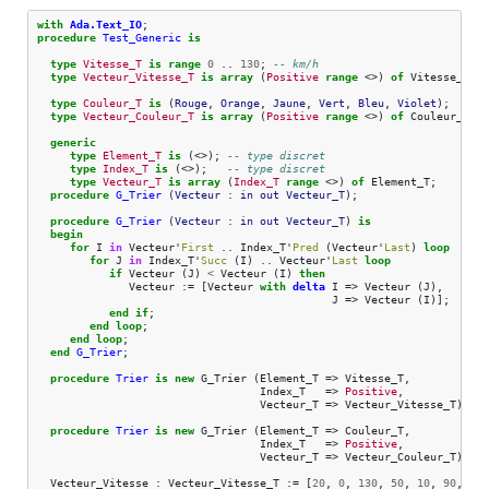
with
Ada.Text_IO
;
procedure
Test_Generic
is
type
Vitesse_T
is
range
0
..
130
;
-- km/h
type
Vecteur_Vitesse_T
is
array
(
Positive
range
<>)
of
Vitesse_T
;
type
Couleur_T
is
(
Rouge
,
Orange
,
Jaune
,
Vert
,
Bleu
,
Violet
);
type
Vecteur_Couleur_T
is
array
(
Positive
range
<>)
of
Couleur_T
;
generic
type
Element_T
is
(<>);
-- type discret
type
Index_T
is
(<>);
-- type discret
type
Vecteur_T
is
array
(
Index_T
range
<>)
of
Element_T
;
procedure
G_Trier
(
Vecteur
: 
in
out
Vecteur_T
);
procedure
G_Trier
(
Vecteur
: 
in
out
Vecteur_T
)
is
begin
for
I
in
Vecteur
'
First
..
Index_T
'
Pred
(
Vecteur
'
Last
)
loop
for
J
in
Index_T
'
Succ
(
I
)
..
Vecteur
'
Last
loop
if
Vecteur
(
J
)
<
Vecteur
(
I
)
then
Vecteur
:=
[
Vecteur
with
delta
I
=>
Vecteur
(
J
),
J
=>
Vecteur
(
I
)
]
;
end
if
;
end
loop
;
end
loop
;
end
G_Trier
;
procedure
Trier
is
new
G_Trier
(
Element_T
=>
Vitesse_T
,
Index_T
=>
Positive
,
Vecteur_T
=>
Vecteur_Vitesse_T
);
procedure
Trier
is
new
G_Trier
(
Element_T
=>
Couleur_T
,
Index_T
=>
Positive
,
Vecteur_T
=>
Vecteur_Couleur_T
);
Vecteur_Vitesse
:
Vecteur_Vitesse_T
:=
[
20
,
0
,
130
,
50
,
10
,
90
,
30
,