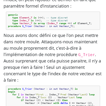
paramètre formel d’instanciation :
generic
type
Element_T
is
(<>);
-- type discret
type
Index_T
is
(<>);
-- type discret
type
Vecteur_T
is
array
(
Index_T
range
<>)
of
Element_T
;
procedure
G_Trier
(
Vecteur
: 
in
out
Vecteur_T
);
Nous avons donc défini ce que l’on peut mettre
dans notre moule. Attaquons-nous maintenant
au moule proprement dit, c’est-à-dire à
l’implémentation de notre procédure
.
G_Trier
Aussi surprenant que cela puisse paraitre, il n’y a
presque rien à faire ! Seul un ajustement
concernant le type de l’index de notre vecteur est
à faire :
procedure
G_Trier
(
Vecteur
: 
in
out
Vecteur_T
)
is
begin
for
I
in
Vecteur
'
First
..
Index_T
'
Pred
(
Vecteur
'
Last
)
loop
for
J
in
Index_T
'
Succ
(
I
)
..
Vecteur
'
Last
loop
if
Vecteur
(
J
)
<
Vecteur
(
I
)
then
Vecteur
:=
[
Vecteur
with
delta
I
=>
Vecteur
(
J
),
J
=>
Vecteur
(
I
)
]
;