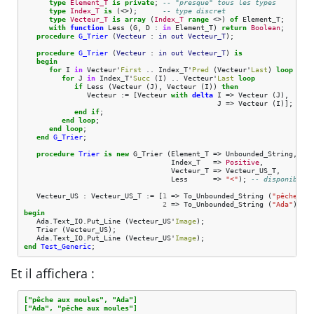
type
Element_T
is
private
;
-- "presque" tous les types
type
Index_T
is
(<>);
-- type discret
type
Vecteur_T
is
array
(
Index_T
range
<>)
of
Element_T
;
with
function
Less
(
G
,
D
:
in
Element_T
)
return
Boolean
;
procedure
G_Trier
(
Vecteur
: 
in
out
Vecteur_T
);
procedure
G_Trier
(
Vecteur
: 
in
out
Vecteur_T
)
is
begin
for
I
in
Vecteur
'
First
..
Index_T
'
Pred
(
Vecteur
'
Last
)
loop
for
J
in
Index_T
'
Succ
(
I
)
..
Vecteur
'
Last
loop
if
Less
(
Vecteur
(
J
),
Vecteur
(
I
))
then
Vecteur
:=
[
Vecteur
with
delta
I
=>
Vecteur
(
J
),
J
=>
Vecteur
(
I
)
]
;
end
if
;
end
loop
;
end
loop
;
end
G_Trier
;
procedure
Trier
is
new
G_Trier
(
Element_T
=>
Unbounded_String
,
Index_T
=>
Positive
,
Vecteur_T
=>
Vecteur_US_T
,
Less
=>
"<"
);
-- disponible d
Vecteur_US
:
Vecteur_US_T
:=
[
1
=>
To_Unbounded_String
(
"pêche aux
2
=>
To_Unbounded_String
(
"Ada"
)
]
;
begin
Ada
.
Text_IO
.
Put_Line
(
Vecteur_US
'
Image
);
Trier
(
Vecteur_US
);
Ada
.
Text_IO
.
Put_Line
(
Vecteur_US
'
Image
);
end
Test_Generic
;
Et il affichera :
["pêche aux moules", "Ada"]
["Ada", "pêche aux moules"]