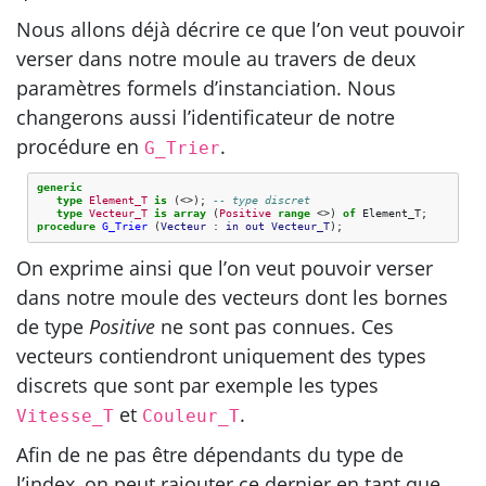
Nous allons déjà décrire ce que l’on veut pouvoir
verser dans notre moule au travers de deux
paramètres formels d’instanciation. Nous
changerons aussi l’identificateur de notre
procédure en
.
G_Trier
generic
type
Element_T
is
(<>);
-- type discret
type
Vecteur_T
is
array
(
Positive
range
<>)
of
Element_T
;
procedure
G_Trier
(
Vecteur
: 
in
out
Vecteur_T
);
On exprime ainsi que l’on veut pouvoir verser
dans notre moule des vecteurs dont les bornes
de type
Positive
ne sont pas connues. Ces
vecteurs contiendront uniquement des types
discrets que sont par exemple les types
et
.
Vitesse_T
Couleur_T
Afin de ne pas être dépendants du type de
l’index, on peut rajouter ce dernier en tant que