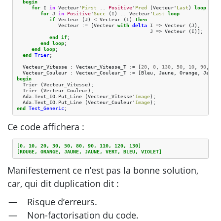
begin
for
I
in
Vecteur
'
First
..
Positive
'
Pred
(
Vecteur
'
Last
)
loop
for
J
in
Positive
'
Succ
(
I
)
..
Vecteur
'
Last
loop
if
Vecteur
(
J
)
<
Vecteur
(
I
)
then
Vecteur
:=
[
Vecteur
with
delta
I
=>
Vecteur
(
J
),
J
=>
Vecteur
(
I
)
]
;
end
if
;
end
loop
;
end
loop
;
end
Trier
;
Vecteur_Vitesse
:
Vecteur_Vitesse_T
:=
[
20
,
0
,
130
,
50
,
10
,
90
,
30
,
Vecteur_Couleur
:
Vecteur_Couleur_T
:=
[
Bleu
,
Jaune
,
Orange
,
Jaune
,
begin
Trier
(
Vecteur_Vitesse
);
Trier
(
Vecteur_Couleur
);
Ada
.
Text_IO
.
Put_Line
(
Vecteur_Vitesse
'
Image
);
Ada
.
Text_IO
.
Put_Line
(
Vecteur_Couleur
'
Image
);
end
Test_Generic
;
Ce code affichera :
[0, 10, 20, 30, 50, 80, 90, 110, 120, 130]
[ROUGE, ORANGE, JAUNE, JAUNE, VERT, BLEU, VIOLET]
Manifestement ce n’est pas la bonne solution,
car, qui dit duplication dit :
Risque d’erreurs.
Non-factorisation du code.