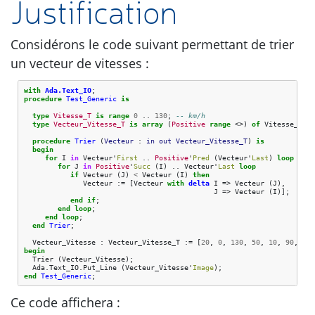
Justification
Considérons le code suivant permettant de trier
un vecteur de vitesses :
with
Ada.Text_IO
;
procedure
Test_Generic
is
type
Vitesse_T
is
range
0
..
130
;
-- km/h
type
Vecteur_Vitesse_T
is
array
(
Positive
range
<>)
of
Vitesse_T
;
procedure
Trier
(
Vecteur
: 
in
out
Vecteur_Vitesse_T
)
is
begin
for
I
in
Vecteur
'
First
..
Positive
'
Pred
(
Vecteur
'
Last
)
loop
for
J
in
Positive
'
Succ
(
I
)
..
Vecteur
'
Last
loop
if
Vecteur
(
J
)
<
Vecteur
(
I
)
then
Vecteur
:=
[
Vecteur
with
delta
I
=>
Vecteur
(
J
),
J
=>
Vecteur
(
I
)
]
;
end
if
;
end
loop
;
end
loop
;
end
Trier
;
Vecteur_Vitesse
:
Vecteur_Vitesse_T
:=
[
20
,
0
,
130
,
50
,
10
,
90
,
30
,
begin
Trier
(
Vecteur_Vitesse
);
Ada
.
Text_IO
.
Put_Line
(
Vecteur_Vitesse
'
Image
);
end
Test_Generic
;
Ce code affichera :