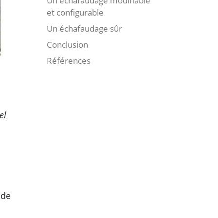
Un échafaudage modifiable
et configurable
Un échafaudage sûr
Conclusion
Références
el
 de