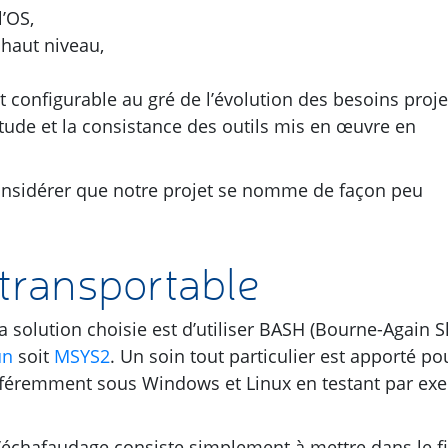
’
OS
,
e haut niveau,
et configurable au gré de l’évolution des besoins proje
létude et la consistance des outils mis en œuvre en
 considérer que notre projet se nomme de façon peu
transportable
 solution choisie est d’utiliser
BASH
(Bourne-Again Sh
un
soit
MSYS2
. Un soin tout particulier est apporté po
fféremment sous Windows et Linux en testant par ex
l’échafaudage consiste simplement à mettre dans le fi