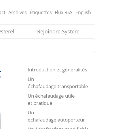
act
Archives
Étiquettes
Flux
RSS
English
ysterel
Rejoindre Systerel
t
Introduction et généralités
Un
échafaudage transportable
Un échafaudage utile
et pratique
Un
échafaudage autoporteur