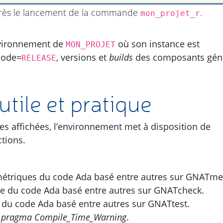
près le lancement de la commande
.
mon_projet_r
environnement de
où son instance est
MON_PROJET
mode=
, versions et
builds
des composants gén
RELEASE
tile et pratique
s affichées, l’environnement met à disposition de
ctions.
métriques du code Ada basé entre autres sur GNATmet
age du code Ada basé entre autres sur GNATcheck.
s du code Ada basé entre autres sur GNATtest.
s
pragma Compile_Time_Warning
.