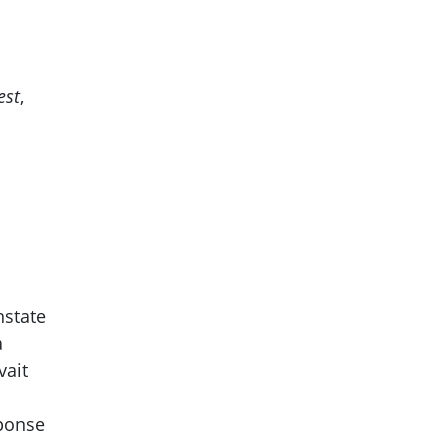
est
,
nstate
a
vait
éponse