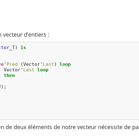
 vecteur d’entiers :
ctor_T
)
is
ve
'
Pred
(
Vector
'
Last
)
loop
.
Vector
'
Last
loop
)
then
J
);
ion de deux éléments de notre vecteur nécessite de pa