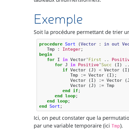
Exemple
Soit la procédure permettant de trier un
procedure
Sort
(
Vector
: 
in
out
Ve
Tmp
:
Integer
;
begin
for
I
in
Vector
'
First
..
Positi
for
J
in
Positive
'
Succ
(
I
)
.
if
Vector
(
J
)
<
Vector
(
I
Tmp
:=
Vector
(
I
);
Vector
(
I
)
:=
Vector
(
Vector
(
J
)
:=
Tmp
end
if
;
end
loop
;
end
loop
;
end
Sort
;
Ici, on peut constater que la permutat
par une variable temporaire (ici
).
Tmp