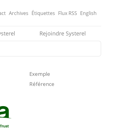
act
Archives
Étiquettes
Flux
RSS
English
ysterel
Rejoindre Systerel
Exemple
Référence