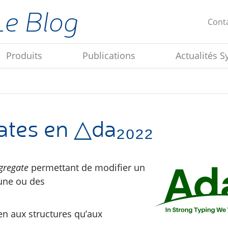
Le Blog
Cont
Produits
Publications
Actualités S
ates en △da₂₀₂₂
gregate
permettant de modifier un
une ou des
ien aux structures qu’aux