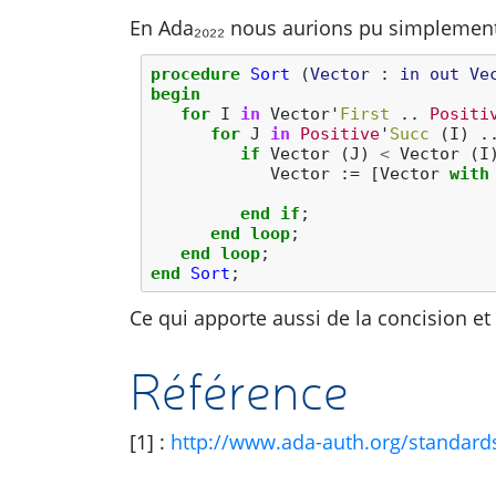
En Ada₂₀₂₂ nous aurions pu simplement 
procedure
Sort
(
Vector
: 
in
out
Ve
begin
for
I
in
Vector
'
First
..
Positi
for
J
in
Positive
'
Succ
(
I
)
.
if
Vector
(
J
)
<
Vector
(
I
Vector
:=
[
Vector
with
end
if
;
end
loop
;
end
loop
;
end
Sort
;
Ce qui apporte aussi de la concision et d
Référence
[1] :
http://www.ada-auth.org/standard