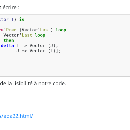
écrire :
ctor_T
)
is
ve
'
Pred
(
Vector
'
Last
)
loop
.
Vector
'
Last
loop
)
then
delta
I
=>
Vector
(
J
),
J
=>
Vector
(
I
)
]
;
e la lisibilité à notre code.
s/ada22.html/