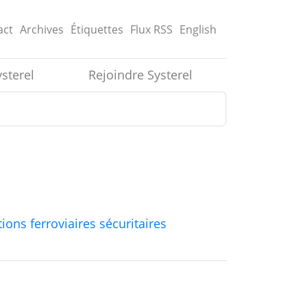
act
Archives
Étiquettes
Flux
RSS
English
ysterel
Rejoindre Systerel
ions ferroviaires sécuritaires