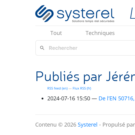
Aller au contenu principal
Tout
Techniques
Publiés par Jéré
RSS
feed (en)
Flux
RSS
(fr)
2024-07-16 15:50
De l’
EN
50716, 
Contenu © 2026
Systerel
- Propulsé pa