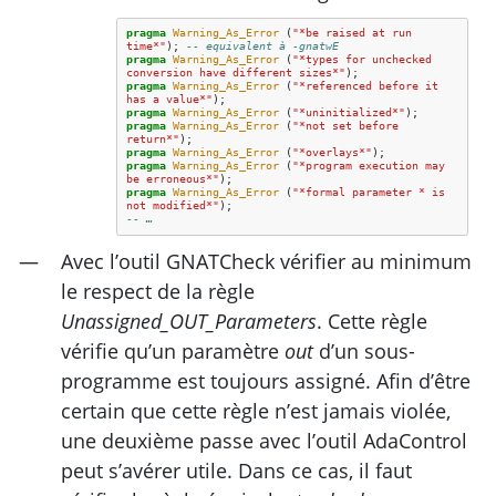
pragma
Warning_As_Error
(
"*be raised at run 
time*"
);
-- equivalent à -gnatwE
pragma
Warning_As_Error
(
"*types for unchecked 
conversion have different sizes*"
);
pragma
Warning_As_Error
(
"*referenced before it 
has a value*"
);
pragma
Warning_As_Error
(
"*uninitialized*"
);
pragma
Warning_As_Error
(
"*not set before 
return*"
);
pragma
Warning_As_Error
(
"*overlays*"
);
pragma
Warning_As_Error
(
"*program execution may 
be erroneous*"
);
pragma
Warning_As_Error
(
"*formal parameter * is 
not modified*"
);
-- …
Avec l’outil GNATCheck vérifier au minimum
le respect de la règle
Unassigned_OUT_Parameters
. Cette règle
vérifie qu’un paramètre
out
d’un sous-
programme est toujours assigné. Afin d’être
certain que cette règle n’est jamais violée,
une deuxième passe avec l’outil AdaControl
peut s’avérer utile. Dans ce cas, il faut